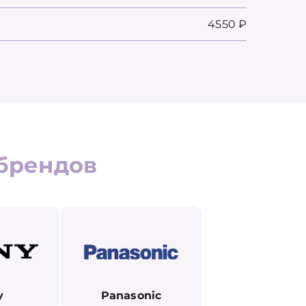
4550 ₽
брендов
y
Panasonic