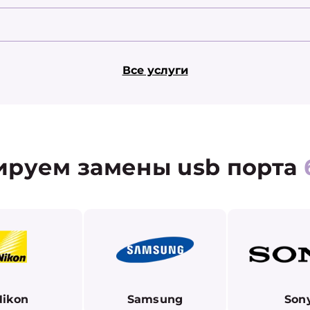
Все услуги
ируем замены usb порта
Nikon
Samsung
Son