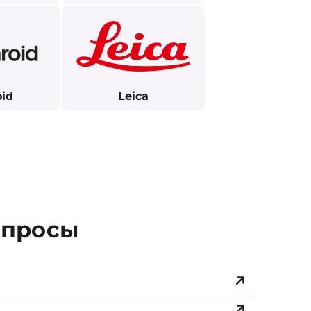
oid
Leica
просы