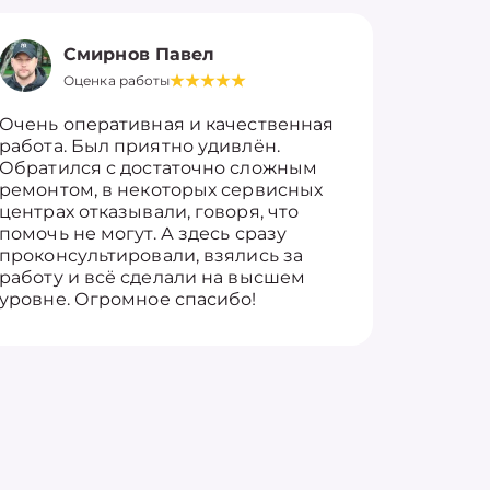
Смирнов Павел
Оценка работы
О
Очень оперативная и качественная
Работу 
работа. Был приятно удивлён.
вопросы
Обратился с достаточно сложным
такие п
ремонтом, в некоторых сервисных
только 
центрах отказывали, говоря, что
информ
помочь не могут. А здесь сразу
оставит
проконсультировали, взялись за
здорово
работу и всё сделали на высшем
уровне. Огромное спасибо!