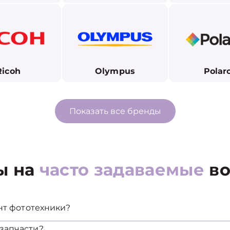
Ricoh
Olympus
Polar
Показать все бренды
ы на
часто задаваемые
во
нт фототехники?
запчасти?