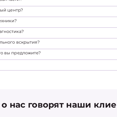
ный центр?
техники?
агностика?
ельного вскрытия?
то вы предложите?
 о нас говорят наши кли