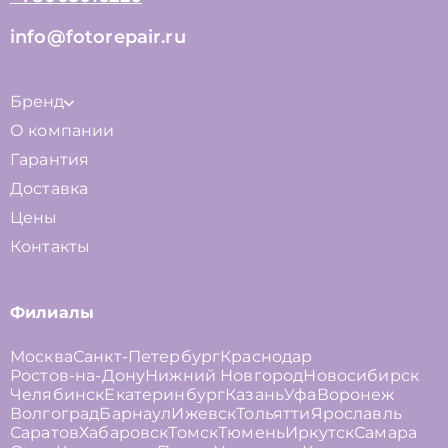
info@fotorepair.ru
Бренд
О компании
Гарантия
Доставка
Цены
Контакты
Филиалы
Москва
Санкт-Петербург
Краснодар
Ростов-на-Дону
Нижний Новгород
Новосибирск
Челябинск
Екатеринбург
Казань
Уфа
Воронеж
Волгоград
Барнаул
Ижевск
Тольятти
Ярославль
Саратов
Хабаровск
Томск
Тюмень
Иркутск
Самара