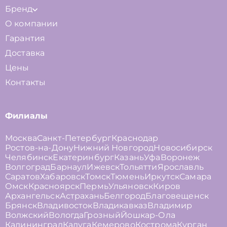
Бренд
О компании
Гарантия
Доставка
Цены
Контакты
Филиалы
Москва
Санкт-Петербург
Краснодар
Ростов-на-Дону
Нижний Новгород
Новосибирск
Челябинск
Екатеринбург
Казань
Уфа
Воронеж
Волгоград
Барнаул
Ижевск
Тольятти
Ярославль
Саратов
Хабаровск
Томск
Тюмень
Иркутск
Самара
Омск
Красноярск
Пермь
Ульяновск
Киров
Архангельск
Астрахань
Белгород
Благовещенск
Брянск
Владивосток
Владикавказ
Владимир
Волжский
Вологда
Грозный
Йошкар-Ола
Калининград
Калуга
Кемерово
Кострома
Курган